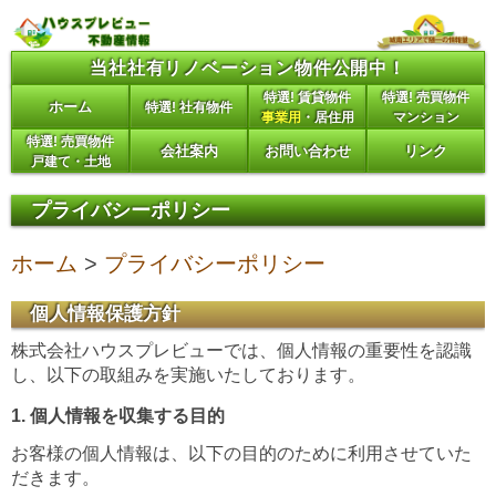
ナビゲーションへ
サイドメニューへ
当社社有リノベーション物件公開中！
本文へ
特選! 賃貸物件
特選! 売買物件
ホーム
特選! 社有物件
事業用
・居住用
マンション
特選! 売買物件
会社案内
お問い合わせ
リンク
戸建て・土地
プライバシーポリシー
ホーム
>
プライバシーポリシー
個人情報保護方針
株式会社ハウスプレビューでは、個人情報の重要性を認識
し、以下の取組みを実施いたしております。
1. 個人情報を収集する目的
お客様の個人情報は、以下の目的のために利用させていた
だきます。