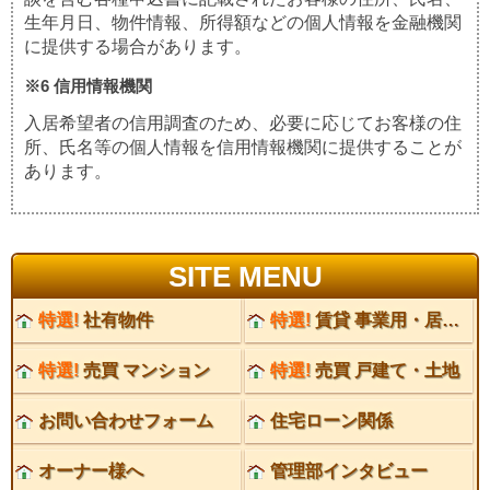
生年月日、物件情報、所得額などの個人情報を金融機関
に提供する場合があります。
※6 信用情報機関
入居希望者の信用調査のため、必要に応じてお客様の住
所、氏名等の個人情報を信用情報機関に提供することが
あります。
SITE MENU
特選!
社有物件
特選!
賃貸 事業用・居住用
特選!
売買 マンション
特選!
売買 戸建て・土地
お問い合わせフォーム
住宅ローン関係
オーナー様へ
管理部インタビュー