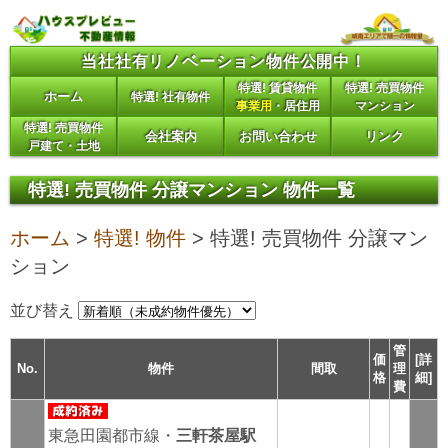
ナビゲーションへ
サイドメニューへ
当社社有リノベーション物件公開中！
本文へ
特選! 賃貸物件
特選! 売買物件
ホーム
特選! 社有物件
事業用
・居住用
マンション
特選! 売買物件
会社案内
お問い合わせ
リンク
戸建て・土地
特選! 売買物件 分譲マンション 物件一覧
ホーム
>
特選! 物件
> 特選! 売買物件 分譲マン
ション
並び替え
管
価
[詳
No.
物件
間取
理
格
細]
費
東急田園都市線・
三軒茶屋駅