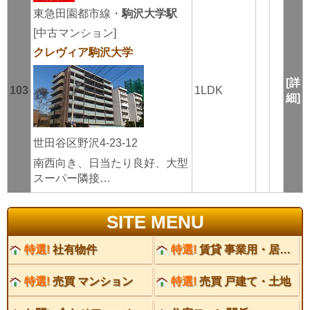
東急田園都市線・
駒沢大学駅
[中古マンション]
クレヴィア駒沢大学
[詳
103
1LDK
細]
世田谷区野沢4-23-12
南西向き、日当たり良好、大型
スーパー隣接…
SITE MENU
特選!
社有物件
特選!
賃貸 事業用・居住用
特選!
売買 マンション
特選!
売買 戸建て・土地