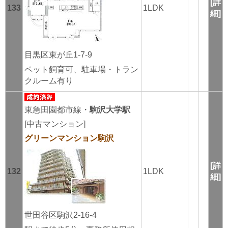
[詳
133
1LDK
細]
目黒区東が丘1-7-9
ペット飼育可、駐車場・トラン
クルーム有り
東急田園都市線・
駒沢大学駅
[中古マンション]
グリーンマンション駒沢
[詳
132
1LDK
細]
世田谷区駒沢2-16-4