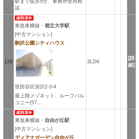
駅まで徒歩5分、事務所使用相
談
東急東横線・
都立大学駅
[中古マンション]
駒沢公園シティハウス
[詳
128
3LDK
細]
世田谷区深沢2-3-4
最上階メゾネット、ルーフバル
コニー(57…
東急東横線・
自由が丘駅
[中古マンション]
ディアナガーデン自由が丘