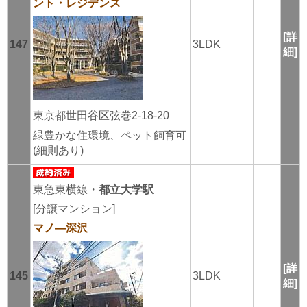
ント・レジデンス
[詳
147
3LDK
細]
東京都世田谷区弦巻2-18-20
緑豊かな住環境、ペット飼育可
(細則あり)
東急東横線・
都立大学駅
[分譲マンション]
マノ―深沢
[詳
145
3LDK
細]