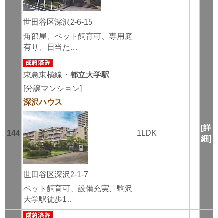
世田谷区深沢2-6-15
角部屋、ペット飼育可、専用庭
有り、日当た…
東急東横線・
都立大学駅
[分譲マンション]
深沢ハウス
[詳
144
1LDK
細]
世田谷区深沢2-1-7
ペット飼育可、設備充実、駒沢
大学駅徒歩1…