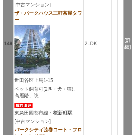
[中古マンション]
ザ・パークハウス三軒茶屋タワ
ー
[詳
149
2LDK
細]
世田谷区上馬1-15
ペット飼育可(2匹・犬・猫)、
高層階、眺…
東急田園都市線・
桜新町駅
[中古マンション]
パークシティ弦巻コート・フロ