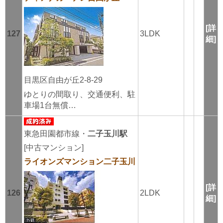
[詳
127
3LDK
細]
目黒区自由が丘2-8-29
ゆとりの間取り、交通便利、駐
車場1台無償…
東急田園都市線・
二子玉川駅
[中古マンション]
ライオンズマンション二子玉川
[詳
126
2LDK
細]