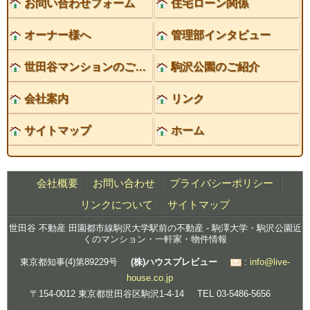
お問い合わせフォーム
住宅ローン関係
オーナー様へ
管理部インタビュー
世田谷マンションのご紹介
駒沢公園のご紹介
会社案内
リンク
サイトマップ
ホーム
会社概要
お問い合わせ
プライバシーポリシー
リンクについて
サイトマップ
世田谷 不動産 田園都市線駒沢大学駅前の不動産 - 駒澤大学・駒沢公園近
くのマンション・一軒家・物件情報
東京都知事(4)第89229号
(株)ハウスプレビュー
:
info@live-
house.co.jp
〒154-0012 東京都世田谷区駒沢1-4-14
TEL 03-5486-5656