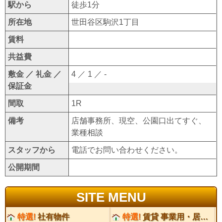
駅から
徒歩1分
所在地
世田谷区駒沢1丁目
賃料
共益費
敷金 ／ 礼金 ／
4 ／ 1 ／ -
保証金
間取
1R
備考
店舗事務所、現空、公園口出てすぐ、
業種相談
スタッフから
電話でお問い合わせください。
公開期間
SITE MENU
特選!
社有物件
特選!
賃貸 事業用・居住用