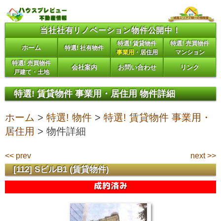
ナビゲーションへ
サイドメニューへ
当社社有リノベーション物件公開中！
本文へ
特選! 賃貸物件
特選! 売買物件
ホーム
特選! 社有物件
事業用
・居住用
マンション
特選! 売買物件
会社案内
お問い合わせ
リンク
戸建て・土地
特選! 賃貸物件 事業用・居住用 物件詳細
ホーム
>
特選! 物件
>
特選! 賃貸物件 事業用・
居住用
> 物件詳細
<< prev
next >>
[112] SビルB1 (賃貸物件)